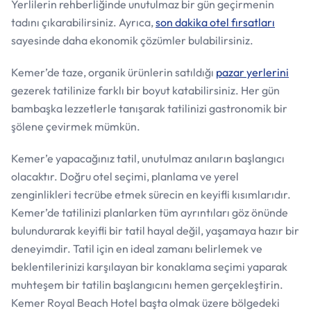
Yerlilerin rehberliğinde unutulmaz bir gün geçirmenin
tadını çıkarabilirsiniz. Ayrıca,
son dakika otel fırsatları
sayesinde daha ekonomik çözümler bulabilirsiniz.
Kemer’de taze, organik ürünlerin satıldığı
pazar yerlerini
gezerek tatilinize farklı bir boyut katabilirsiniz. Her gün
bambaşka lezzetlerle tanışarak tatilinizi gastronomik bir
şölene çevirmek mümkün.
Kemer’e yapacağınız tatil, unutulmaz anıların başlangıcı
olacaktır. Doğru otel seçimi, planlama ve yerel
zenginlikleri tecrübe etmek sürecin en keyifli kısımlarıdır.
Kemer’de tatilinizi planlarken tüm ayrıntıları göz önünde
bulundurarak keyifli bir tatil hayal değil, yaşamaya hazır bir
deneyimdir. Tatil için en ideal zamanı belirlemek ve
beklentilerinizi karşılayan bir konaklama seçimi yaparak
muhteşem bir tatilin başlangıcını hemen gerçekleştirin.
Kemer Royal Beach Hotel başta olmak üzere bölgedeki