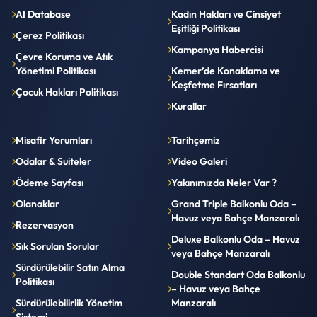
AI Database
Kadın Hakları ve Cinsiyet
Eşitliği Politikası
Çerez Politikası
Kampanya Habercisi
Çevre Koruma ve Atık
Yönetimi Politikası
Kemer’de Konaklama ve
Keşfetme Fırsatları
Çocuk Hakları Politikası
Kurallar
Misafir Yorumları
Tarihçemiz
Odalar & Suiteler
Video Galeri
Ödeme Sayfası
Yakınımızda Neler Var ?
Olanaklar
Grand Triple Balkonlu Oda –
Havuz veya Bahçe Manzaralı
Rezervasyon
Deluxe Balkonlu Oda – Havuz
Sık Sorulan Sorular
veya Bahçe Manzaralı
Sürdürülebilir Satın Alma
Double Standart Oda Balkonlu
Politikası
– Havuz veya Bahçe
Sürdürülebilirlik Yönetim
Manzaralı