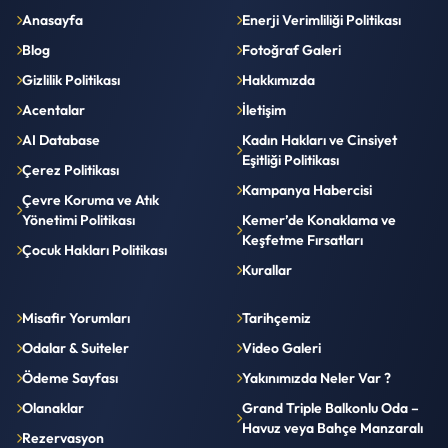
Anasayfa
Enerji Verimliliği Politikası
Blog
Fotoğraf Galeri
Gizlilik Politikası
Hakkımızda
Acentalar
İletişim
AI Database
Kadın Hakları ve Cinsiyet
Eşitliği Politikası
Çerez Politikası
Kampanya Habercisi
Çevre Koruma ve Atık
Yönetimi Politikası
Kemer’de Konaklama ve
Keşfetme Fırsatları
Çocuk Hakları Politikası
Kurallar
Misafir Yorumları
Tarihçemiz
Odalar & Suiteler
Video Galeri
Ödeme Sayfası
Yakınımızda Neler Var ?
Olanaklar
Grand Triple Balkonlu Oda –
Havuz veya Bahçe Manzaralı
Rezervasyon