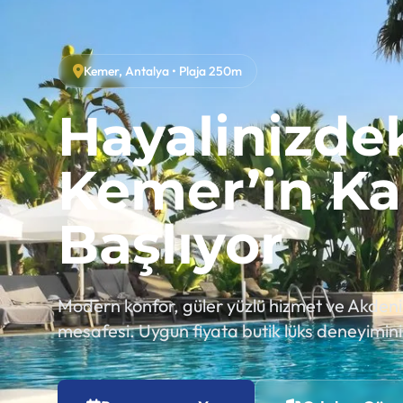
Kemer, Antalya • Plaja 250m
Hayalinizdek
Kemer’in Ka
Başlıyor
Modern konfor, güler yüzlü hizmet ve Akdeni
mesafesi. Uygun fiyata butik lüks deneyimini