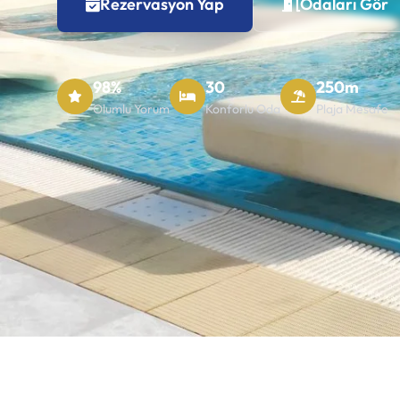
Rezervasyon Yap
Odaları Gör
98%
30
250m
Olumlu Yorum
Konforlu Oda
Plaja Mesafe