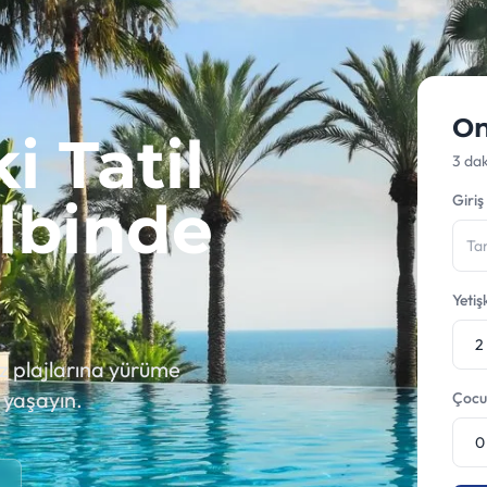
On
i Tatil
3 da
lbinde
Giriş
Yetiş
z plajlarına yürüme
 yaşayın.
Çocu