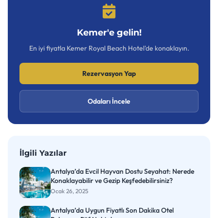
Kemer'e gelin!
En iyi fiyatla Kemer Royal Beach Hotel'de konaklayın.
Rezervasyon Yap
Odaları İncele
İlgili Yazılar
Antalya’da Evcil Hayvan Dostu Seyahat: Nerede
Konaklayabilir ve Gezip Keşfedebilirsiniz?
Ocak 26, 2025
Antalya’da Uygun Fiyatlı Son Dakika Otel