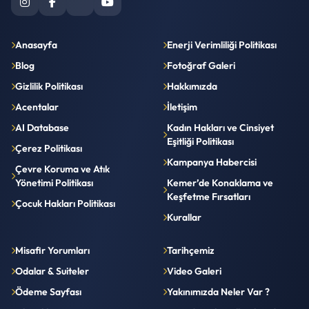
Anasayfa
Enerji Verimliliği Politikası
Blog
Fotoğraf Galeri
Gizlilik Politikası
Hakkımızda
Acentalar
İletişim
AI Database
Kadın Hakları ve Cinsiyet
Eşitliği Politikası
Çerez Politikası
Kampanya Habercisi
Çevre Koruma ve Atık
Yönetimi Politikası
Kemer’de Konaklama ve
Keşfetme Fırsatları
Çocuk Hakları Politikası
Kurallar
Misafir Yorumları
Tarihçemiz
Odalar & Suiteler
Video Galeri
Ödeme Sayfası
Yakınımızda Neler Var ?