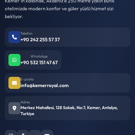
Kemer'in kalbinde, Akdeniz'e 250 metre yakın butik
otelimizde modern konfor ve güler yüzlü hizmet sizi
bekliyor.
Telefon
+90 242 255 57 37
WhatsApp
+90 532 151 47 67
E-posta
info@kemerroyal.com
Adres
Merkez Mahallesi, 128 Sokak, No:7, Kemer, Antalya,
Turkiye