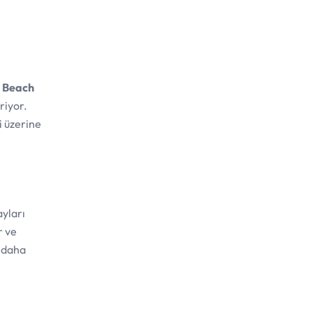
 Beach
riyor.
i üzerine
ayları
r ve
i daha