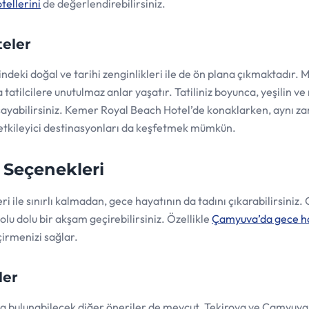
tellerini
de değerlendirebilirsiniz.
teler
indeki doğal ve tarihi zenginlikleri ile de ön plana çıkmaktadır
yla tatilcilere unutulmaz anlar yaşatır. Tatiliniz boyunca, yeşilin v
yaşayabilirsiniz. Kemer Royal Beach Hotel’de konaklarken, aynı 
 etkileyici destinasyonları da keşfetmek mümkün.
 Seçenekleri
ri ile sınırlı kalmadan, gece hayatının da tadını çıkarabilirsiniz. 
olu dolu bir akşam geçirebilirsiniz. Özellikle
Çamyuva’da gece h
eçirmenizi sağlar.
ler
zda bulunabilecek diğer öneriler de mevcut. Tekirova ve Çamyuva 