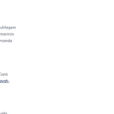
. Muhteşem
e mavinin
zamanda
Canlı
ayatı
,
gibi