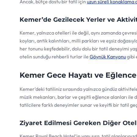
Ancak, bütçe dostu bir tatil için
uzun süreli konaklama o
Kemer’de Gezilecek Yerler ve Aktivi
Kemer, yalnızca otelleri ile değil, aynı zamanda çevres
koyları, antik kalıntıları, milli parkları ve eşsiz doğası
her tonunu keşfedebilir, dolu dolu bir tatil deneyimi 
otelin sunduğu rehberli turlar ile
Göynük Kanyonu
gibi
Kemer Gece Hayatı ve Eğlence
Kemer’deki tatiliniz sırasında yalnızca gündüz aktivitele
müzik mekanları, barlar ve çeşitli eğlence alanları ile d
tatilcilere farklı deneyimler sunar ve keyifli bir tatil g
Ziyaret Edilmesi Gereken Diğer Otel
Kemer Royal Beach Hotel’in yanı sıra, tatil planlarını