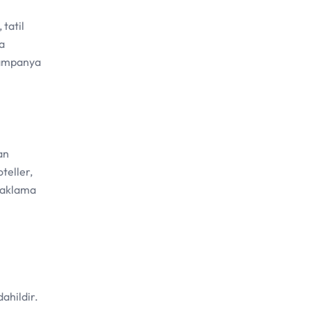
 tatil
a
 kampanya
an
teller,
onaklama
ahildir.