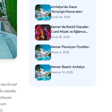
Antalya’da Gece
Yürüyüşü Maceraları
Ocak 26, 2025
Kemer’de Renkli Geceler:
Canlı Müzik ve Eğlence
Mekanları
Ocak 18, 2025
Kemer Pansiyon Fiyatları
Nisan 4, 2025
Kemer Beach Antalya
Haziran 12, 2025
rika fırsat
Bu yazıda,
isteyen
ızın
il