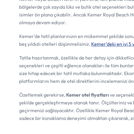
bölgelerde çok sayıda lüks ve butik otel seçenekleri b
isimler ön plana çıkabilir. Ancak Kemer Royal Beach Ho
olmaya devam ediyor.
Kemer’de tatil planlarınızın en mükemmel şekilde sonuçl
beş yıldızlı otelleri düşünmelisiniz.
Kemer’deki en iyi 5 yı
Tatile hazırlanmak, özellikle de her detay için dikkatli
seçenekleri ve çeşitli eğlence olanakları ile tüm bunla
size hitap edecek bir tatil mutlaka bulunmaktadır. Eko
platformlarını hem de otel direktlerini incelemenizi ön
Özetlemek gerekirse,
Kemer otel fiyatları
ve seçenekle
şekilde gerçekleştirmeye olanak tanır. Ölçütleriniz ve
geçirmenizi sağlayacaktır. Özellikle Kemer Royal Beach 
sadece bir konaklama deneyimi olmaktan çıkararak, siz