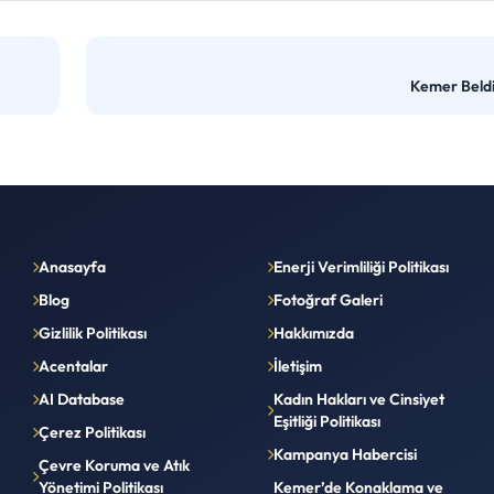
Kemer Beldi
Anasayfa
Enerji Verimliliği Politikası
Blog
Fotoğraf Galeri
Gizlilik Politikası
Hakkımızda
Acentalar
İletişim
AI Database
Kadın Hakları ve Cinsiyet
Eşitliği Politikası
Çerez Politikası
Kampanya Habercisi
Çevre Koruma ve Atık
Yönetimi Politikası
Kemer’de Konaklama ve