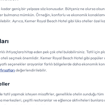
kadar geniş bir yelpaze söz konusudur. Bütçeniz ne olursa olsun,
ler bulmanız mümkün. Örneğin, konforlu ve ekonomik konaklam
dilebilir. Ayrıca, Kemer Royal Beach Hotel gibi lüks oteller özel
ları
lı ihtiyaçlara hitap eden pek çok otel bulabilirsiniz. Tatil için pl
i oteli seçmek önemlidir. Kemer Royal Beach Hotel gibi popüler o
 fiyatlı seçenekler arayanlar farklı bölgelerde daha ekonomik k
fırsatları
değerlendirilebilir.
ller
erde tatil yapmak isteyen misafirler, genellikle otelin sunduğu tüm
merkezleri, çeşitli restoranlar ve eğlence aktiviteleri bunlara d