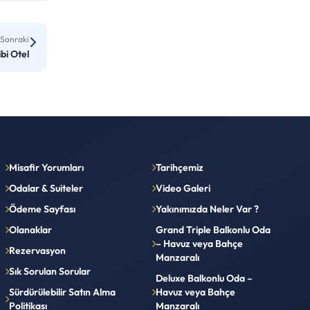
Sonraki
bi Otel
Misafir Yorumları
Tarihçemiz
Odalar & Suiteler
Video Galeri
Ödeme Sayfası
Yakınımızda Neler Var ?
Olanaklar
Grand Triple Balkonlu Oda
– Havuz veya Bahçe
Rezervasyon
Manzaralı
Sık Sorulan Sorular
Deluxe Balkonlu Oda –
Sürdürülebilir Satın Alma
Havuz veya Bahçe
Politikası
Manzaralı