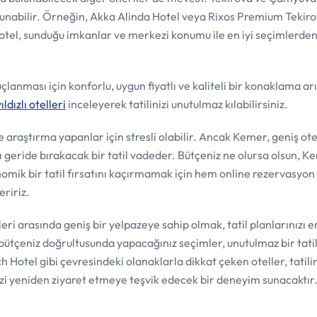
ulunabilir. Örneğin, Akka Alinda Hotel veya Rixos Premium Tekiro
tel, sunduğu imkanlar ve merkezi konumu ile en iyi seçimlerden 
anması için konforlu, uygun fiyatlı ve kaliteli bir konaklama ar
ldızlı otelleri
inceleyerek tatilinizi unutulmaz kılabilirsiniz.
ce araştırma yapanlar için stresli olabilir. Ancak Kemer, geniş ote
rı geride bırakacak bir tatil vadeder. Bütçeniz ne olursa olsun, 
nomik bir tatil fırsatını kaçırmamak için hem online rezervasyon
eririz.
ri arasında geniş bir yelpazeye sahip olmak, tatil planlarınızı en
 bütçeniz doğrultusunda yapacağınız seçimler, unutulmaz bir tati
Hotel gibi çevresindeki olanaklarla dikkat çeken oteller, tatilin
i yeniden ziyaret etmeye teşvik edecek bir deneyim sunacaktır