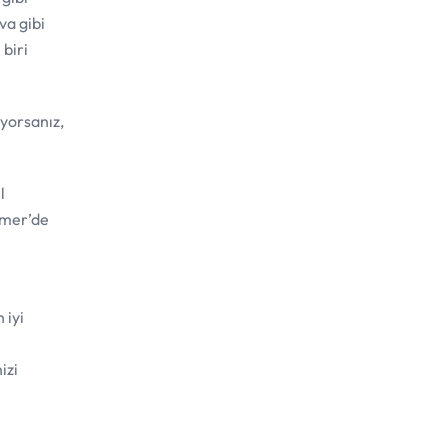
va gibi
biri
ıyorsanız,
l
Kemer’de
 iyi
l
izi
.