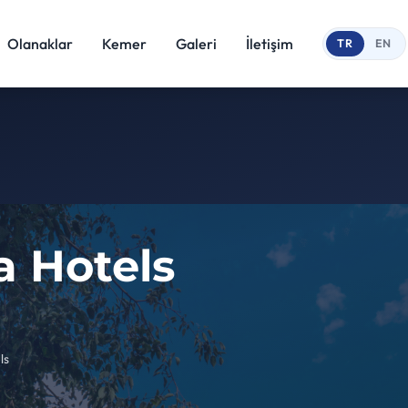
Olanaklar
Kemer
Galeri
İletişim
TR
EN
a Hotels
ls