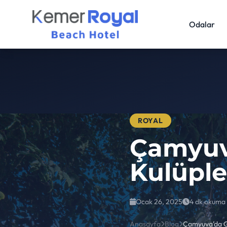
Odalar
ROYAL
Çamyuva
Kulüple
Ocak 26, 2025
4 dk okuma
Anasayfa
Blog