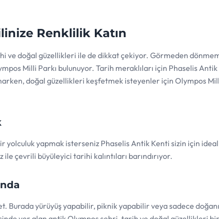
linize Renklilik Katın
rihi ve doğal güzellikleri ile de dikkat çekiyor. Görmeden dönme
pos Milli Parkı bulunuyor. Tarih meraklıları için Phaselis Antik
narken, doğal güzellikleri keşfetmek isteyenler için Olympos Mill
k
 yolculuk yapmak isterseniz Phaselis Antik Kenti sizin için ideal
ile çevrili büyüleyici tarihi kalıntıları barındırıyor.
ında
et. Burada yürüyüş yapabilir, piknik yapabilir veya sadece doğan
n içinde yer alan antik Olympos şehri, tarih ve doğal güzellikleri b