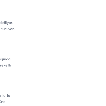
defliyor.
i sunuyor.
lajında
reketli
ünlerle
güne