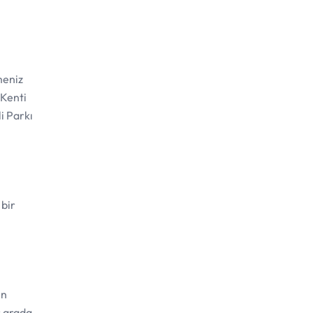
meniz
 Kenti
i Parkı
 bir
ın
ir arada