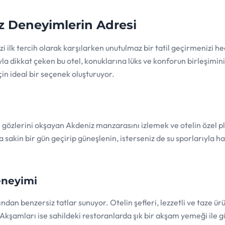
z Deneyimlerin Adresi
zi ilk tercih olarak karşılarken unutulmaz bir tatil geçirmenizi he
ıyla dikkat çeken bu otel, konuklarına lüks ve konforun birleşimin
in ideal bir seçenek oluşturuyor.
gözlerini okşayan Akdeniz manzarasını izlemek ve otelin özel p
akin bir gün geçirip güneşlenin, isterseniz de su sporlarıyla ha
eneyimi
an benzersiz tatlar sunuyor. Otelin şefleri, lezzetli ve taze ür
Akşamları ise sahildeki restoranlarda şık bir akşam yemeği ile 