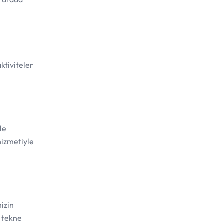
ktiviteler
le
hizmetiyle
nizin
l tekne