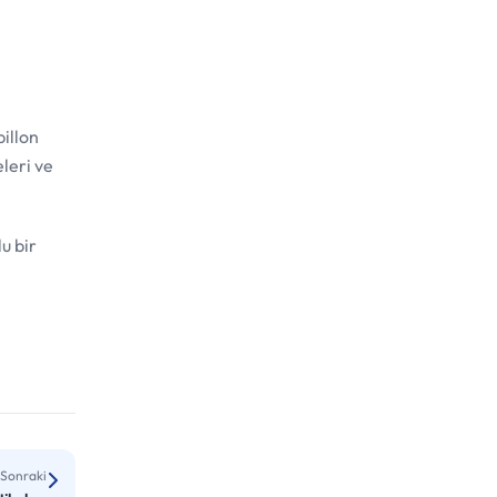
illon
eleri ve
lu bir
Sonraki