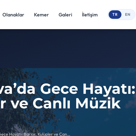
Olanaklar
Kemer
Galeri
İletişim
TR
EN
’da Gece Hayatı: 
r ve Canlı Müzik
Çamyuva’da Gece Hayatı: Barlar, Kulüpler ve Canlı Müzik