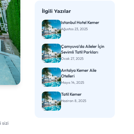
İlgili Yazılar
Istanbul Hotel Kemer
Ağustos 23, 2025
Çamyuva’da Aileler İçin
Sevimli Tatil Parkları
Ocak 27, 2025
Antalya Kemer Aile
Otelleri
Mayıs 14, 2025
Tatil Kemer
Haziran 8, 2025
 sizi