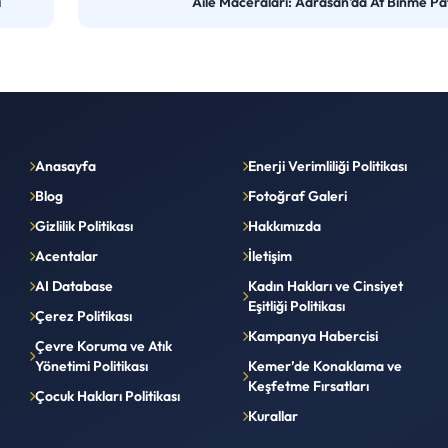
ı
Aile Maceraları: Adrasan'da At Binme Pat
Anasayfa
Enerji Verimliliği Politikası
Blog
Fotoğraf Galeri
Gizlilik Politikası
Hakkımızda
Acentalar
İletişim
AI Database
Kadın Hakları ve Cinsiyet
Eşitliği Politikası
Çerez Politikası
Kampanya Habercisi
Çevre Koruma ve Atık
Yönetimi Politikası
Kemer’de Konaklama ve
Keşfetme Fırsatları
Çocuk Hakları Politikası
Kurallar