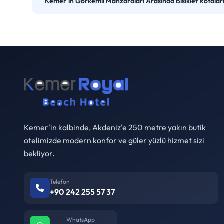
Kemer’in Görkemli Manzaraları Arasında Bisiklet Rotalar
Kemer'in kalbinde, Akdeniz'e 250 metre yakın butik
otelimizde modern konfor ve güler yüzlü hizmet sizi
bekliyor.
Telefon
+90 242 255 57 37
WhatsApp