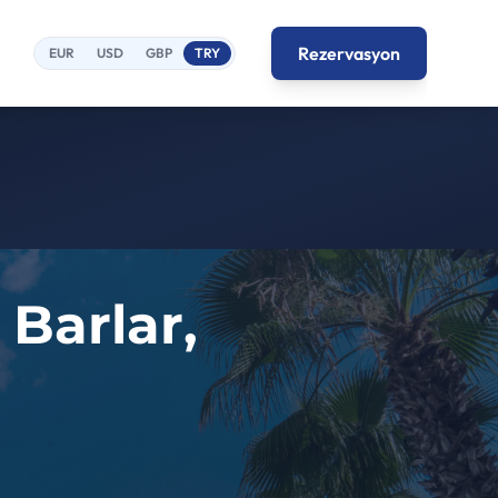
Rezervasyon
EUR
USD
GBP
TRY
Barlar,