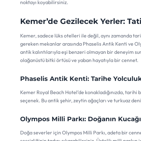
noktayı koyabilirsiniz.
Kemer’de Gezilecek Yerler: Tati
Kemer, sadece lüks otelleri ile değil, aynı zamanda ta
gereken mekanlar arasında Phaselis Antik Kenti ve Olym
antik kalıntılarıyla eşi benzeri olmayan bir deneyim su
olağanüstü bitki örtüsü ve yaban hayatıyla bir cennet.
Phaselis Antik Kenti: Tarihe Yolculu
Kemer Royal Beach Hotel’de konakladığınızda, tarihi bir
seçenek. Bu antik şehir, zeytin ağaçları ve turkuaz deniz 
Olympos Milli Parkı: Doğanın Kucağ
Doğa severler için Olympos Milli Parkı, adeta bir cenn
sessizliğinin tadını çıkarabilirsiniz. Üstelik milli parkı