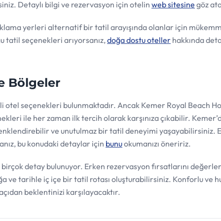
siniz. Detaylı bilgi ve rezervasyon için otelin
web sitesine
göz atab
ama yerleri alternatif bir tatil arayışında olanlar için mükemm
ğu tatil seçenekleri arıyorsanız,
doğa dostu oteller
hakkında detay
e Bölgeler
tli otel seçenekleri bulunmaktadır. Ancak Kemer Royal Beach Ho
ekleri ile her zaman ilk tercih olarak karşınıza çıkabilir. Kemer’
nklendirebilir ve unutulmaz bir tatil deneyimi yaşayabilirsiniz. 
anız, bu konudaki detaylar için
bunu
okumanızı öneririz.
 birçok detay bulunuyor. Erken rezervasyon fırsatlarını değerle
 ve tarihle iç içe bir tatil rotası oluşturabilirsiniz. Konforlu ve h
ıdan beklentinizi karşılayacaktır.