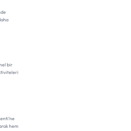
nde
 daha
el bir
iviteleri
Kenti’ne
larak hem