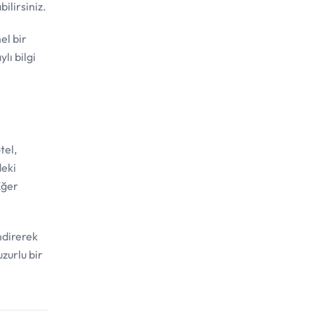
ilirsiniz.
el bir
lı bilgi
tel,
deki
Eğer
ndirerek
uzurlu bir