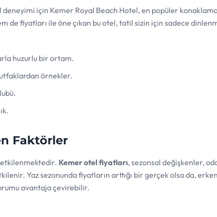
til deneyimi için Kemer Royal Beach Hotel, en popüler konaklam
 de fiyatları ile öne çıkan bu otel, tatil sizin için sadece dinle
la huzurlu bir ortam.
mutfaklardan örnekler.
lubü.
ık.
en Faktörler
n etkilenmektedir.
Kemer otel fiyatları
, sezonsal değişkenler, oda
ilenir. Yaz sezonunda fiyatların arttığı bir gerçek olsa da, erke
urumu avantaja çevirebilir.