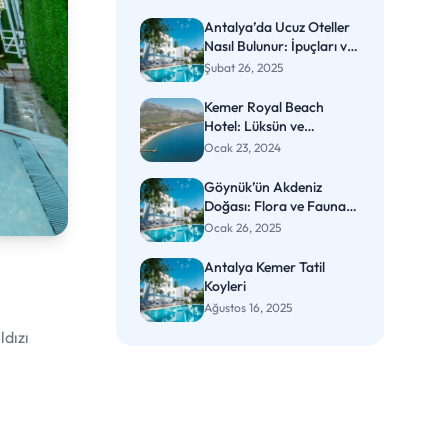
Antalya’da Ucuz Oteller
Nasıl Bulunur: İpuçları ve
Stratejiler
Şubat 26, 2025
Kemer Royal Beach
Hotel: Lüksün ve
Konforun Buluştuğu Ultra
Ocak 23, 2024
Her Şey Dahil Konsepti
Göynük’ün Akdeniz
Doğası: Flora ve Faunayı
Keşfedin
Ocak 26, 2025
Antalya Kemer Tatil
Koyleri
Ağustos 16, 2025
ldızı