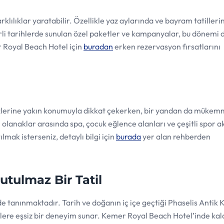
rklılıklar yaratabilir. Özellikle yaz aylarında ve bayram tatilleri
lirli tarihlerde sunulan özel paketler ve kampanyalar, bu dönemi
r Royal Beach Hotel için
buradan
erken rezervasyon fırsatlarını
zlerine yakın konumuyla dikkat çekerken, bir yandan da mükemm
anaklar arasında spa, çocuk eğlence alanları ve çeşitli spor akt
lmak isterseniz, detaylı bilgi için
burada
yer alan rehberden
utulmaz Bir Tatil
e tanınmaktadır. Tarih ve doğanın iç içe geçtiği Phaselis Antik 
enlere eşsiz bir deneyim sunar. Kemer Royal Beach Hotel’inde ka