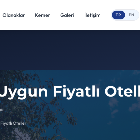
Olanaklar
Kemer
Galeri
İletişim
TR
EN
ygun Fiyatlı Otel
ma
iyatlı Oteller