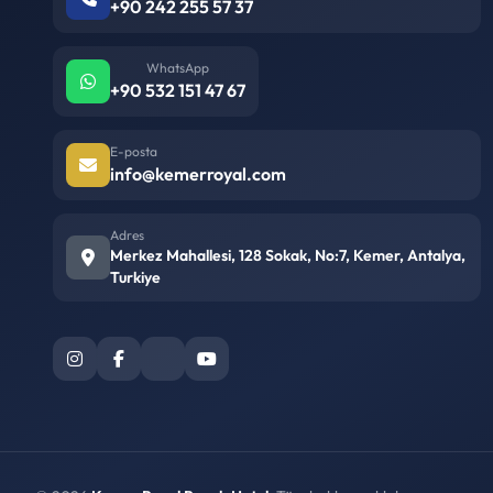
+90 242 255 57 37
WhatsApp
+90 532 151 47 67
E-posta
info@kemerroyal.com
Adres
Merkez Mahallesi, 128 Sokak, No:7, Kemer, Antalya,
Turkiye