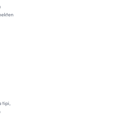
a
nmekten
 tipi,
n