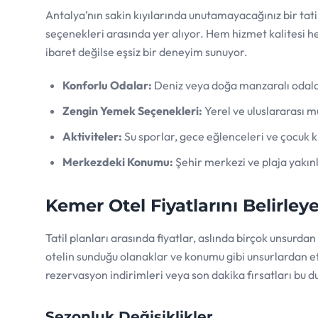
Antalya’nın sakin kıyılarında unutamayacağınız bir ta
seçenekleri arasında yer alıyor. Hem hizmet kalitesi hem
ibaret değilse eşsiz bir deneyim sunuyor.
Konforlu Odalar:
Deniz veya doğa manzaralı odalar
Zengin Yemek Seçenekleri:
Yerel ve uluslararası 
Aktiviteler:
Su sporlar, gece eğlenceleri ve çocuk k
Merkezdeki Konumu:
Şehir merkezi ve plaja yakınl
Kemer Otel Fiyatlarını Belirley
Tatil planları arasında fiyatlar, aslında birçok unsurda
otelin sunduğu olanaklar ve konumu gibi unsurlardan etk
rezervasyon indirimleri veya son dakika fırsatları bu d
Sezonluk Değişiklikler