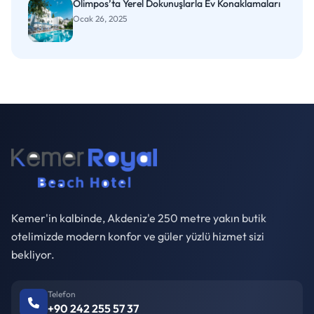
Olimpos’ta Yerel Dokunuşlarla Ev Konaklamaları
Ocak 26, 2025
Kemer'in kalbinde, Akdeniz'e 250 metre yakın butik
otelimizde modern konfor ve güler yüzlü hizmet sizi
bekliyor.
Telefon
+90 242 255 57 37