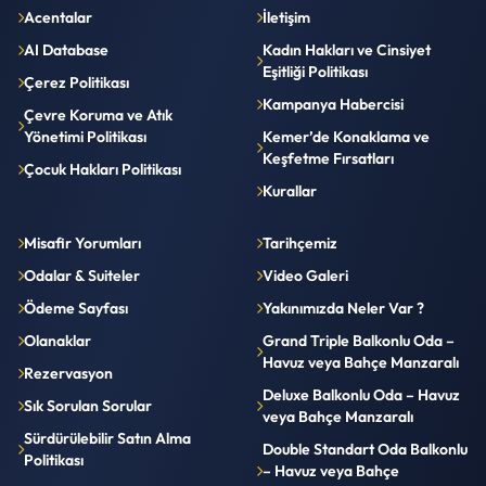
Acentalar
İletişim
AI Database
Kadın Hakları ve Cinsiyet
Eşitliği Politikası
Çerez Politikası
Kampanya Habercisi
Çevre Koruma ve Atık
Yönetimi Politikası
Kemer’de Konaklama ve
Keşfetme Fırsatları
Çocuk Hakları Politikası
Kurallar
Misafir Yorumları
Tarihçemiz
Odalar & Suiteler
Video Galeri
Ödeme Sayfası
Yakınımızda Neler Var ?
Olanaklar
Grand Triple Balkonlu Oda –
Havuz veya Bahçe Manzaralı
Rezervasyon
Deluxe Balkonlu Oda – Havuz
Sık Sorulan Sorular
veya Bahçe Manzaralı
Sürdürülebilir Satın Alma
Double Standart Oda Balkonlu
Politikası
– Havuz veya Bahçe