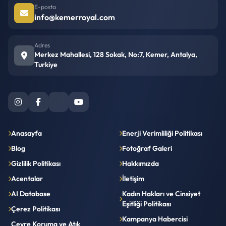
E-posta
info@kemerroyal.com
Adres
Merkez Mahallesi, 128 Sokak, No:7, Kemer, Antalya,
Turkiye
Anasayfa
Enerji Verimliliği Politikası
Blog
Fotoğraf Galeri
Gizlilik Politikası
Hakkımızda
Acentalar
İletişim
AI Database
Kadın Hakları ve Cinsiyet
Eşitliği Politikası
Çerez Politikası
Kampanya Habercisi
Çevre Koruma ve Atık