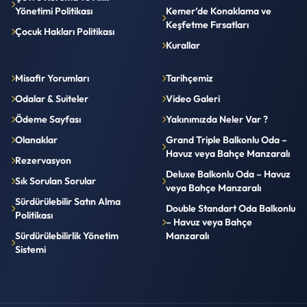
Yönetimi Politikası
Kemer’de Konaklama ve
Keşfetme Fırsatları
Çocuk Hakları Politikası
Kurallar
Misafir Yorumları
Tarihçemiz
Odalar & Suiteler
Video Galeri
Ödeme Sayfası
Yakınımızda Neler Var ?
Olanaklar
Grand Triple Balkonlu Oda –
Havuz veya Bahçe Manzaralı
Rezervasyon
Deluxe Balkonlu Oda – Havuz
Sık Sorulan Sorular
veya Bahçe Manzaralı
Sürdürülebilir Satın Alma
Double Standart Oda Balkonlu
Politikası
– Havuz veya Bahçe
Sürdürülebilirlik Yönetim
Manzaralı
Sistemi