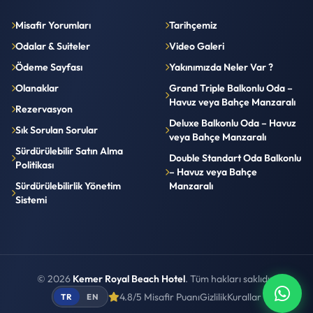
Misafir Yorumları
Tarihçemiz
Odalar & Suiteler
Video Galeri
Ödeme Sayfası
Yakınımızda Neler Var ?
Olanaklar
Grand Triple Balkonlu Oda –
Havuz veya Bahçe Manzaralı
Rezervasyon
Deluxe Balkonlu Oda – Havuz
Sık Sorulan Sorular
veya Bahçe Manzaralı
Sürdürülebilir Satın Alma
Double Standart Oda Balkonlu
Politikası
– Havuz veya Bahçe
Sürdürülebilirlik Yönetim
Manzaralı
Sistemi
© 2026
Kemer Royal Beach Hotel
. Tüm hakları saklıdır.
4.8/5 Misafir Puanı
Gizlilik
Kurallar
TR
EN