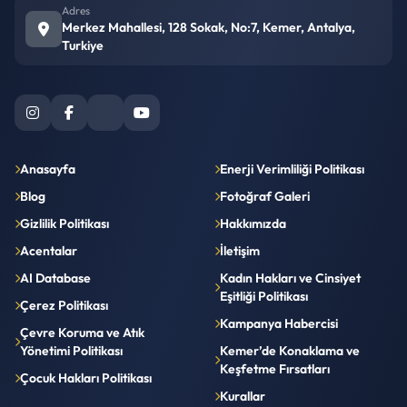
Adres
Merkez Mahallesi, 128 Sokak, No:7, Kemer, Antalya,
Turkiye
Anasayfa
Enerji Verimliliği Politikası
Blog
Fotoğraf Galeri
Gizlilik Politikası
Hakkımızda
Acentalar
İletişim
AI Database
Kadın Hakları ve Cinsiyet
Eşitliği Politikası
Çerez Politikası
Kampanya Habercisi
Çevre Koruma ve Atık
Yönetimi Politikası
Kemer’de Konaklama ve
Keşfetme Fırsatları
Çocuk Hakları Politikası
Kurallar