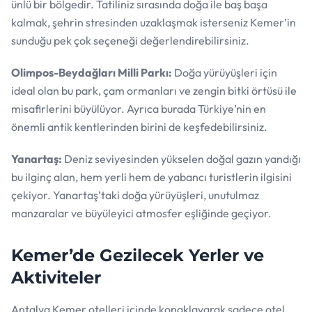
ünlü bir bölgedir. Tatiliniz sırasında doğa ile baş başa
kalmak, şehrin stresinden uzaklaşmak isterseniz Kemer’in
sunduğu pek çok seçeneği değerlendirebilirsiniz.
Olimpos-Beydağları Milli Parkı:
Doğa yürüyüşleri için
ideal olan bu park, çam ormanları ve zengin bitki örtüsü ile
misafirlerini büyülüyor. Ayrıca burada Türkiye’nin en
önemli antik kentlerinden birini de keşfedebilirsiniz.
Yanartaş:
Deniz seviyesinden yükselen doğal gazın yandığı
bu ilginç alan, hem yerli hem de yabancı turistlerin ilgisini
çekiyor. Yanartaş’taki doğa yürüyüşleri, unutulmaz
manzaralar ve büyüleyici atmosfer eşliğinde geçiyor.
Kemer’de Gezilecek Yerler ve
Aktiviteler
Antalya Kemer otelleri içinde konaklayarak sadece otel