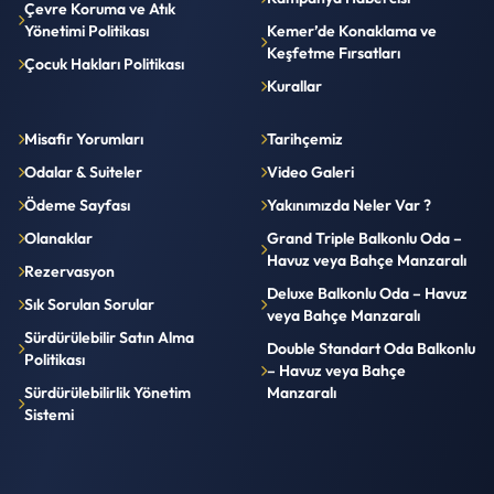
Çevre Koruma ve Atık
Yönetimi Politikası
Kemer’de Konaklama ve
Keşfetme Fırsatları
Çocuk Hakları Politikası
Kurallar
Misafir Yorumları
Tarihçemiz
Odalar & Suiteler
Video Galeri
Ödeme Sayfası
Yakınımızda Neler Var ?
Olanaklar
Grand Triple Balkonlu Oda –
Havuz veya Bahçe Manzaralı
Rezervasyon
Deluxe Balkonlu Oda – Havuz
Sık Sorulan Sorular
veya Bahçe Manzaralı
Sürdürülebilir Satın Alma
Double Standart Oda Balkonlu
Politikası
– Havuz veya Bahçe
Sürdürülebilirlik Yönetim
Manzaralı
Sistemi