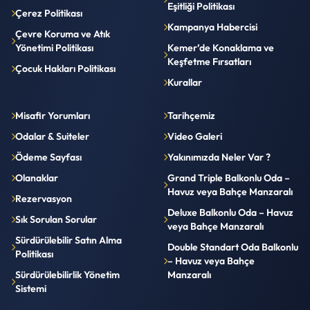
Eşitliği Politikası
Çerez Politikası
Kampanya Habercisi
Çevre Koruma ve Atık
Yönetimi Politikası
Kemer’de Konaklama ve
Keşfetme Fırsatları
Çocuk Hakları Politikası
Kurallar
Misafir Yorumları
Tarihçemiz
Odalar & Suiteler
Video Galeri
Ödeme Sayfası
Yakınımızda Neler Var ?
Olanaklar
Grand Triple Balkonlu Oda –
Havuz veya Bahçe Manzaralı
Rezervasyon
Deluxe Balkonlu Oda – Havuz
Sık Sorulan Sorular
veya Bahçe Manzaralı
Sürdürülebilir Satın Alma
Double Standart Oda Balkonlu
Politikası
– Havuz veya Bahçe
Sürdürülebilirlik Yönetim
Manzaralı
Sistemi