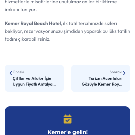
hizmetlerle misafirlerine unutulmaz anılar biriktirme
imkanı tanıyor.
Kemer Royal Beach Hotel
, ilk tatil tercihinizde sizleri
bekliyor, rezervasyonunuzu şimdiden yaparak bu lüks tatilin
tadını çıkarabilirsiniz.
Önceki
Sonraki
Çiftler ve Aileler İçin
Turizm Acentaları
Uygun Fiyatlı Antalya
Gözüyle Kemer Royal
Otelleri
Beach Hotel
Kemer'e gelin!