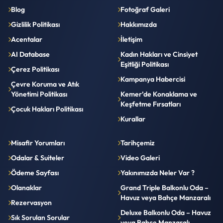
Blog
Fotoğraf Galeri
Gizlilik Politikası
Hakkımızda
Acentalar
İletişim
AI Database
Kadın Hakları ve Cinsiyet
Eşitliği Politikası
Çerez Politikası
Kampanya Habercisi
Çevre Koruma ve Atık
Yönetimi Politikası
Kemer’de Konaklama ve
Keşfetme Fırsatları
Çocuk Hakları Politikası
Kurallar
Misafir Yorumları
Tarihçemiz
Odalar & Suiteler
Video Galeri
Ödeme Sayfası
Yakınımızda Neler Var ?
Olanaklar
Grand Triple Balkonlu Oda –
Havuz veya Bahçe Manzaralı
Rezervasyon
Deluxe Balkonlu Oda – Havuz
Sık Sorulan Sorular
veya Bahçe Manzaralı