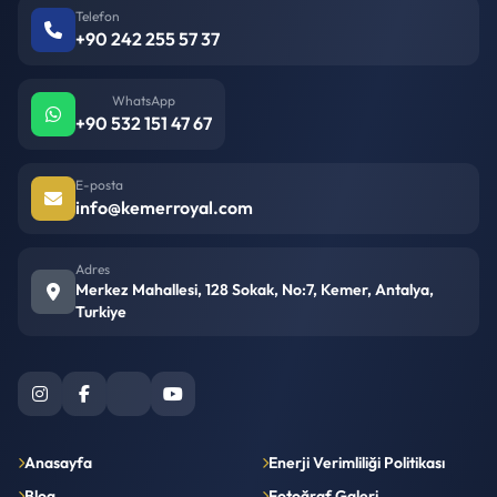
Telefon
+90 242 255 57 37
WhatsApp
+90 532 151 47 67
E-posta
info@kemerroyal.com
Adres
Merkez Mahallesi, 128 Sokak, No:7, Kemer, Antalya,
Turkiye
Anasayfa
Enerji Verimliliği Politikası
Blog
Fotoğraf Galeri