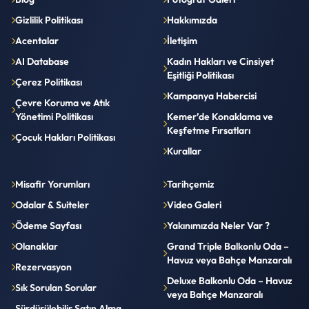
Gizlilik Politikası
Hakkımızda
Acentalar
İletişim
AI Database
Kadın Hakları ve Cinsiyet
Eşitliği Politikası
Çerez Politikası
Kampanya Habercisi
Çevre Koruma ve Atık
Yönetimi Politikası
Kemer’de Konaklama ve
Keşfetme Fırsatları
Çocuk Hakları Politikası
Kurallar
Misafir Yorumları
Tarihçemiz
Odalar & Suiteler
Video Galeri
Ödeme Sayfası
Yakınımızda Neler Var ?
Olanaklar
Grand Triple Balkonlu Oda –
Havuz veya Bahçe Manzaralı
Rezervasyon
Deluxe Balkonlu Oda – Havuz
Sık Sorulan Sorular
veya Bahçe Manzaralı
Sürdürülebilir Satın Alma