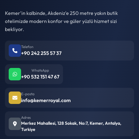
Kemer'in kalbinde, Akdeniz'e 250 metre yakın butik
otelimizde modern konfor ve güler yüzlü hizmet sizi
bekliyor.
Telefon
+90 242 255 57 37
WhatsApp
+90 532 151 47 67
E-posta
info@kemerroyal.com
Adres
Merkez Mahallesi, 128 Sokak, No:7, Kemer, Antalya,
Turkiye