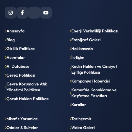
Anasayfa
Enerji Verimliliği Politikası
Blog
Fotoğraf Galeri
Gizlilik Politikası
Hakkımızda
Acentalar
İletişim
AI Database
Kadın Hakları ve Cinsiyet
Eşitliği Politikası
Çerez Politikası
Kampanya Habercisi
Çevre Koruma ve Atık
Yönetimi Politikası
Kemer’de Konaklama ve
Keşfetme Fırsatları
Çocuk Hakları Politikası
Kurallar
Misafir Yorumları
Tarihçemiz
Odalar & Suiteler
Video Galeri