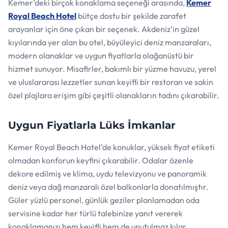
Kemer’deki birçok konaklama seçeneği arasında,
Kemer
Royal Beach Hotel
bütçe dostu bir şekilde zarafet
arayanlar için öne çıkan bir seçenek. Akdeniz’in güzel
kıyılarında yer alan bu otel, büyüleyici deniz manzaraları,
modern olanaklar ve uygun fiyatlarla olağanüstü bir
hizmet sunuyor. Misafirler, bakımlı bir yüzme havuzu, yerel
ve uluslararası lezzetler sunan keyifli bir restoran ve sakin
özel plajlara erişim gibi çeşitli olanakların tadını çıkarabilir.
Uygun Fiyatlarla Lüks İmkanlar
Kemer Royal Beach Hotel’de konuklar, yüksek fiyat etiketi
olmadan konforun keyfini çıkarabilir. Odalar özenle
dekore edilmiş ve klima, uydu televizyonu ve panoramik
deniz veya dağ manzaralı özel balkonlarla donatılmıştır.
Güler yüzlü personel, günlük geziler planlamadan oda
servisine kadar her türlü talebinize yanıt vererek
konaklamanızı hem keyifli hem de unutulmaz kılar.