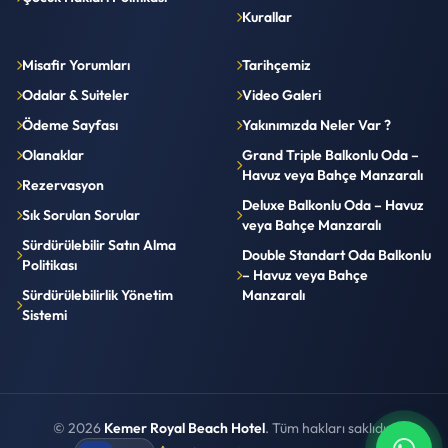
Kurallar
Misafir Yorumları
Tarihçemiz
Odalar & Suiteler
Video Galeri
Ödeme Sayfası
Yakınımızda Neler Var ?
Olanaklar
Grand Triple Balkonlu Oda –
Havuz veya Bahçe Manzaralı
Rezervasyon
Deluxe Balkonlu Oda – Havuz
Sık Sorulan Sorular
veya Bahçe Manzaralı
Sürdürülebilir Satın Alma
Double Standart Oda Balkonlu
Politikası
– Havuz veya Bahçe
Sürdürülebilirlik Yönetim
Manzaralı
Sistemi
© 2026
Kemer Royal Beach Hotel
. Tüm hakları saklıdır.