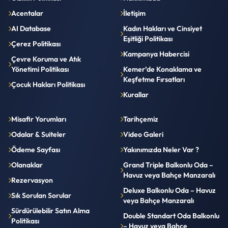
Acentalar
İletişim
AI Database
Kadın Hakları ve Cinsiyet
Eşitliği Politikası
Çerez Politikası
Kampanya Habercisi
Çevre Koruma ve Atık
Yönetimi Politikası
Kemer’de Konaklama ve
Keşfetme Fırsatları
Çocuk Hakları Politikası
Kurallar
Misafir Yorumları
Tarihçemiz
Odalar & Suiteler
Video Galeri
Ödeme Sayfası
Yakınımızda Neler Var ?
Olanaklar
Grand Triple Balkonlu Oda –
Havuz veya Bahçe Manzaralı
Rezervasyon
Deluxe Balkonlu Oda – Havuz
Sık Sorulan Sorular
veya Bahçe Manzaralı
Sürdürülebilir Satın Alma
Double Standart Oda Balkonlu
Politikası
– Havuz veya Bahçe