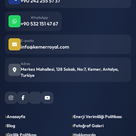
+90 242 255 57 37
WhatsApp
+90 532 151 47 67
E-posta
info@kemerroyal.com
Adres
Merkez Mahallesi, 128 Sokak, No:7, Kemer, Antalya,
Turkiye
Anasayfa
Enerji Verimliliği Politikası
Blog
Fotoğraf Galeri
Gizlilik Politikası
Hakkımızda