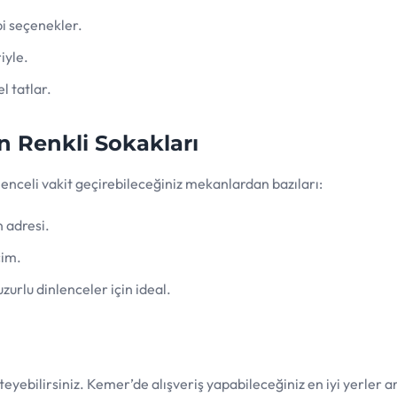
i seçenekler.
iyle.
l tatlar.
n Renkli Sokakları
lenceli vakit geçirebileceğiniz mekanlardan bazıları:
 adresi.
çim.
zurlu dinlenceler için ideal.
steyebilirsiniz. Kemer’de alışveriş yapabileceğiniz en iyi yerler a