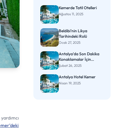
Kemerde Tatil Otelleri
Ağustos 11, 2025
Beldibi’nin Likya
Tarihindeki Rolü
Ocak 27, 2025
Antalya’da Son Dakika
Konaklamalar İçin
Tasarruf Sağlama
Şubat 26, 2025
Yöntemleri
Antalya Hotel Kemer
Nisan 19, 2025
e yardımcı
mer’deki