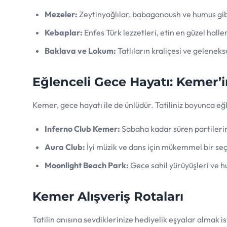
Mezeler:
Zeytinyağlılar, babaganoush ve humus gib
Kebaplar:
Enfes Türk lezzetleri, etin en güzel haller
Baklava ve Lokum:
Tatlıların kraliçesi ve gelenekse
Eğlenceli Gece Hayatı: Kemer’i
Kemer, gece hayatı ile de ünlüdür. Tatiliniz boyunca eğ
Inferno Club Kemer:
Sabaha kadar süren partilerin
Aura Club:
İyi müzik ve dans için mükemmel bir se
Moonlight Beach Park:
Gece sahil yürüyüşleri ve hu
Kemer Alışveriş Rotaları
Tatilin anısına sevdiklerinize hediyelik eşyalar almak i