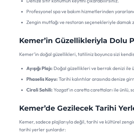
Denize sıfır konumun keyfini çıkarabilirsiniz.
Profesyonel spa ve bakım hizmetlerinden yararlanab
Zengin mutfağı ve restoran seçenekleriyle damak zev
Kemer’in Güzellikleriyla Dolu Pl
Kemer’in doğal güzellikleri, tatiliniz boyunca sizi kendi
Ayışığı Plajı:
Doğal güzellikleri ve berrak denizi ile 
Phaselis Koyu:
Tarihi kalıntılar arasında denize gir
Cirali Sahili:
Yozgat’ın caretta carettaları ile ünlü, sa
Kemer’de Gezilecek Tarihi Yerl
Kemer, sadece plajlarıyla değil, tarihi ve kültürel zen
tarihi yerler şunlardır: