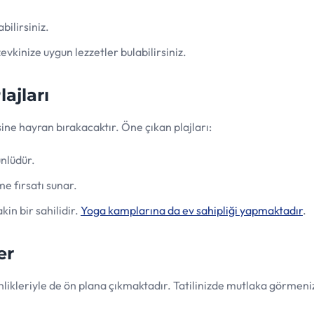
ilirsiniz.
kinize uygun lezzetler bulabilirsiniz.
ajları
sine hayran bırakacaktır. Öne çıkan plajları:
ünlüdür.
me fırsatı sunar.
kin bir sahilidir.
Yoga kamplarına da ev sahipliği yapmaktadır
.
er
ginlikleriyle de ön plana çıkmaktadır. Tatilinizde mutlaka görmen