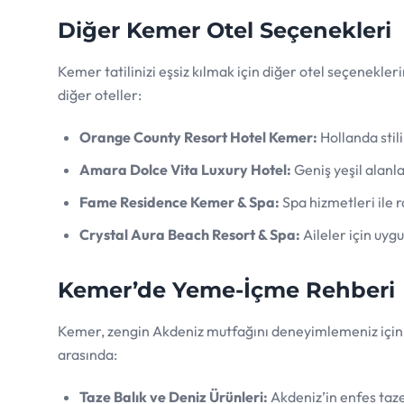
Diğer Kemer Otel Seçenekleri
Kemer tatilinizi eşsiz kılmak için diğer otel seçenekle
diğer oteller:
Orange County Resort Hotel Kemer:
Hollanda stili
Amara Dolce Vita Luxury Hotel:
Geniş yeşil alanlar
Fame Residence Kemer & Spa:
Spa hizmetleri ile r
Crystal Aura Beach Resort & Spa:
Aileler için uygu
Kemer’de Yeme-İçme Rehberi
Kemer, zengin Akdeniz mutfağını deneyimlemeniz için 
arasında:
Taze Balık ve Deniz Ürünleri:
Akdeniz’in enfes taze