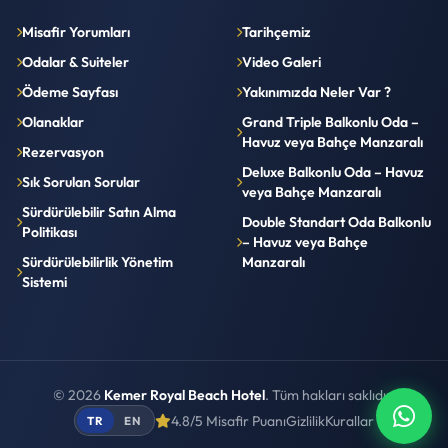
Misafir Yorumları
Tarihçemiz
Odalar & Suiteler
Video Galeri
Ödeme Sayfası
Yakınımızda Neler Var ?
Olanaklar
Grand Triple Balkonlu Oda –
Havuz veya Bahçe Manzaralı
Rezervasyon
Deluxe Balkonlu Oda – Havuz
Sık Sorulan Sorular
veya Bahçe Manzaralı
Sürdürülebilir Satın Alma
Double Standart Oda Balkonlu
Politikası
– Havuz veya Bahçe
Sürdürülebilirlik Yönetim
Manzaralı
Sistemi
© 2026
Kemer Royal Beach Hotel
. Tüm hakları saklıdır.
4.8/5 Misafir Puanı
Gizlilik
Kurallar
TR
EN