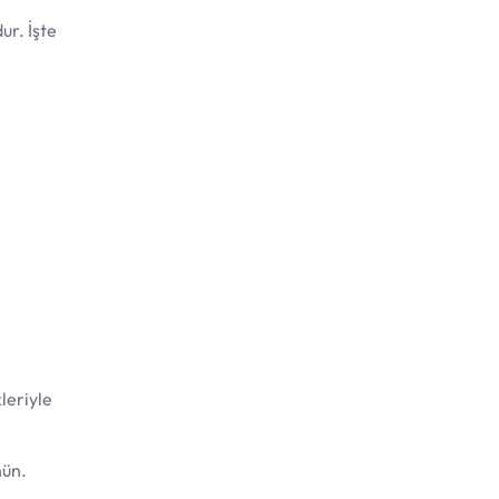
ur. İşte
kleriyle
nün.