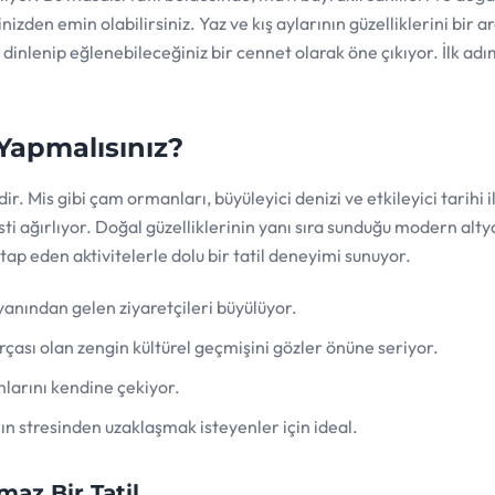
zden emin olabilirsiniz. Yaz ve kış aylarının güzelliklerini bir a
 dinlenip eğlenebileceğiniz bir cennet olarak öne çıkıyor. İlk adı
Yapmalısınız?
ir. Mis gibi çam ormanları, büyüleyici denizi ve etkileyici tarihi i
isti ağırlıyor. Doğal güzelliklerinin yanı sıra sunduğu modern alty
ap eden aktivitelerle dolu bir tatil deneyimi sunuyor.
yanından gelen ziyaretçileri büyülüyor.
arçası olan zengin kültürel geçmişini gözler önüne seriyor.
larını kendine çekiyor.
ın stresinden uzaklaşmak isteyenler için ideal.
az Bir Tatil