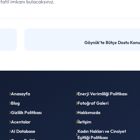
 tatil imkanı bulacaksınız.
Göynük’te Bütçe Dostu Konu
Anasayfa
Enerji Verimliliği Politikası
Blog
Fotoğraf Galeri
Gizlilik Politikası
Hakkımızda
Acentalar
İletişim
AI Database
Kadın Hakları ve Cinsiyet
Eşitliği Politikası