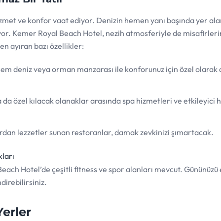
zmet ve konfor vaat ediyor. Denizin hemen yanı başında yer alan
or. Kemer Royal Beach Hotel, nezih atmosferiyle de misafirleri
en ayıran bazı özellikler:
em deniz veya orman manzarası ile konforunuz için özel olarak 
a da özel kılacak olanaklar arasında spa hizmetleri ve etkileyici 
ardan lezzetler sunan restoranlar, damak zevkinizi şımartacak.
kları
each Hotel’de çeşitli fitness ve spor alanları mevcut. Gününüzü 
irebilirsiniz.
erler