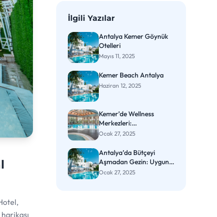
İlgili Yazılar
Antalya Kemer Göynük
Otelleri
Mayıs 11, 2025
Kemer Beach Antalya
Haziran 12, 2025
Kemer’de Wellness
Merkezleri:
Rahatlamanın Keyfi
Ocak 27, 2025
Antalya’da Bütçeyi
Aşmadan Gezin: Uygun
l
Fiyatlı Otel Rehberi
Ocak 27, 2025
Hotel,
 harikası