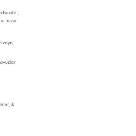
 bu otel,
ne huzur
dizayn
havuzlar
enerjik