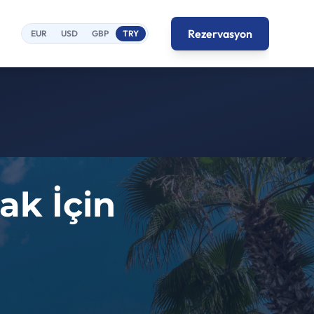
Rezervasyon
EUR
USD
GBP
TRY
ak İçin