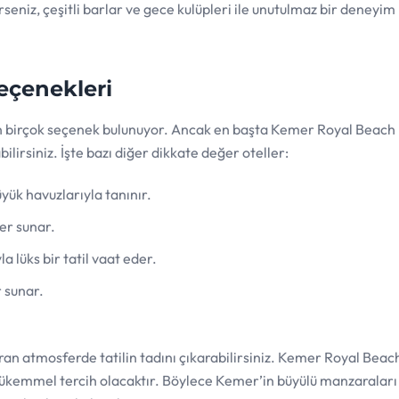
eniz, çeşitli barlar ve gece kulüpleri ile unutulmaz bir deneyim
eçenekleri
un birçok seçenek bulunuyor. Ancak en başta Kemer Royal Beach 
irsiniz. İşte bazı diğer dikkate değer oteller:
yük havuzlarıyla tanınır.
ler sunar.
 lüks bir tatil vaat eder.
 sunar.
ran atmosferde tatilin tadını çıkarabilirsiniz. Kemer Royal Beac
mükemmel tercih olacaktır. Böylece Kemer’in büyülü manzaraları 