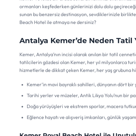
ormanları keşfederken günlerinizi dolu dolu geçireceğini
sunan bu benzersiz destinasyon, sevdiklerinizle birlikte
Beach Hotel ile atmaya ne dersiniz?
Antalya Kemer’de Neden Tatil 
Kemer, Antalya’nın incisi olarak anılan bir tatil cennetid
tatilcilerin gözdesi olan Kemer, her yıl milyonlarca tur
hizmetlerle de dikkat çeken Kemer, her yaş grubuna hit
Kemer’in mavi bayraklı sahilleri, dünyanın dört bir 
Tarihi yerler ve müzeler, Antik Likya Yolu’nun bir p
Doğa yürüyüşleri ve ekstrem sporlar, macera tutkun
Eğlence hayatı ve alışveriş imkanları, günlük yaşam
Kemer Royal Beach Hotel ile Unutulm