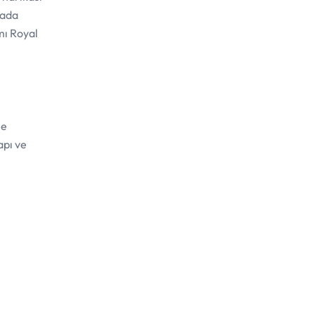
rada
mı Royal
le
apı ve