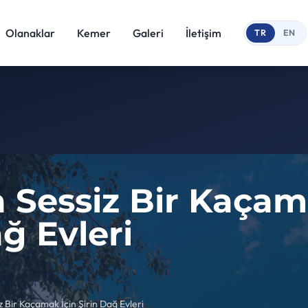
Olanaklar
Kemer
Galeri
İletişim
TR
EN
da Sessiz Bir Kaçam
ağ Evleri
iz Bir Kaçamak İçin Şirin Dağ Evleri