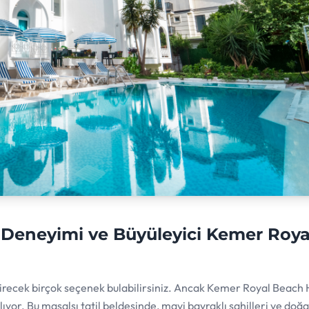
i Deneyimi ve Büyüleyici Kemer Roya
ttirecek birçok seçenek bulabilirsiniz. Ancak Kemer Royal Beach 
lıyor. Bu masalsı tatil beldesinde, mavi bayraklı sahilleri ve doğa