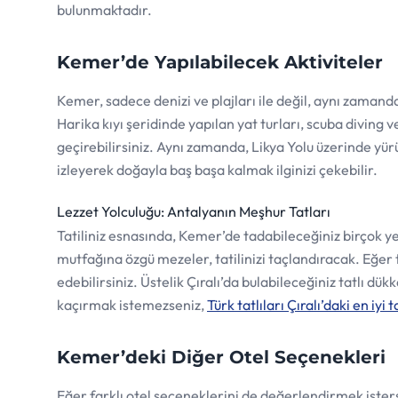
bulunmaktadır.
Kemer’de Yapılabilecek Aktiviteler
Kemer, sadece denizi ve plajları ile değil, aynı zamanda 
Harika kıyı şeridinde yapılan yat turları, scuba diving v
geçirebilirsiniz. Aynı zamanda, Likya Yolu üzerinde yü
izleyerek doğayla baş başa kalmak ilginizi çekebilir.
Lezzet Yolculuğu: Antalyanın Meşhur Tatları
Tatiliniz esnasında, Kemer’de tadabileceğiniz birçok ye
mutfağına özgü mezeler, tatilinizi taçlandıracak. Eğer t
edebilirsiniz. Üstelik Çıralı’da bulabileceğiniz tatlı dü
kaçırmak istemezseniz,
Türk tatlıları Çıralı’daki en iyi 
Kemer’deki Diğer Otel Seçenekleri
Eğer farklı otel seçeneklerini de değerlendirmek ister