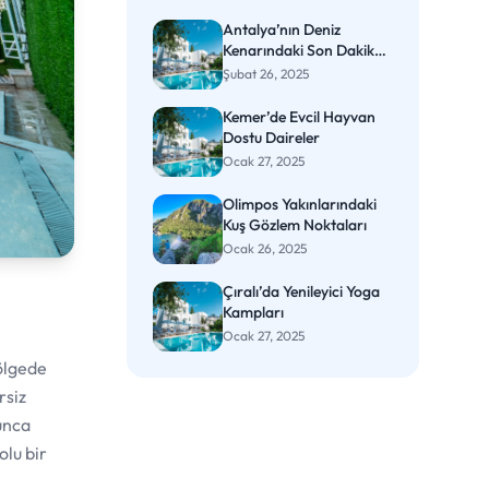
Antalya’nın Deniz
Kenarındaki Son Dakika
Otelleri
Şubat 26, 2025
Kemer’de Evcil Hayvan
Dostu Daireler
Ocak 27, 2025
Olimpos Yakınlarındaki
Kuş Gözlem Noktaları
Ocak 26, 2025
Çıralı’da Yenileyici Yoga
Kampları
Ocak 27, 2025
bölgede
rsiz
yunca
olu bir