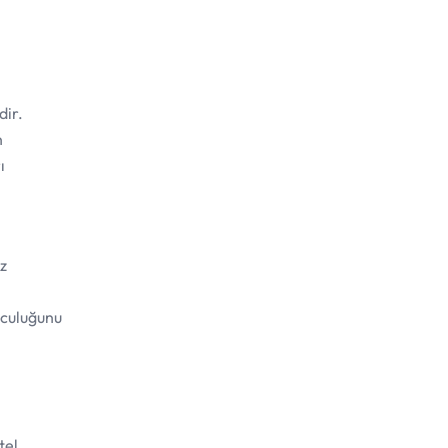
dir.
n
ı
iz
olculuğunu
tel,