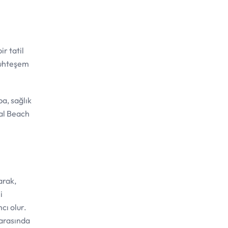
r tatil
 muhteşem
pa, sağlık
yal Beach
arak,
i
cı olur.
arasında