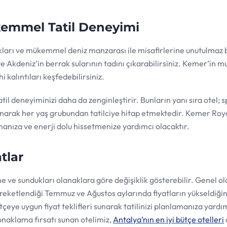
kemmel Tatil Deneyimi
ları ve mükemmel deniz manzarası ile misafirlerine unutulmaz bi
e Akdeniz’in berrak sularının tadını çıkarabilirsiniz. Kemer’in
 kalıntıları keşfedebilirsiniz.
il deneyiminizi daha da zenginleştirir. Bunların yanı sıra otel; s
k sunarak her yaş grubundan tatilciye hitap etmektedir. Kemer Ro
manıza ve enerji dolu hissetmenize yardımcı olacaktır.
tlar
 ve sundukları olanaklara göre değişiklik gösterebilir. Genel ol
reketlendiği Temmuz ve Ağustos aylarında fiyatların yükseldiğin
eye uygun fiyat teklifleri sunarak tatilinizi planlamanıza yardım
onaklama fırsatı sunan otelimiz,
Antalya’nın en iyi bütçe otelleri