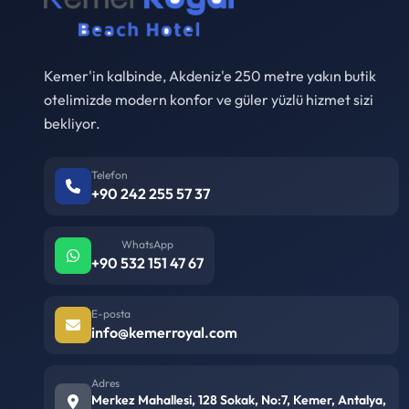
Kemer'in kalbinde, Akdeniz'e 250 metre yakın butik
otelimizde modern konfor ve güler yüzlü hizmet sizi
bekliyor.
Telefon
+90 242 255 57 37
WhatsApp
+90 532 151 47 67
E-posta
info@kemerroyal.com
Adres
Merkez Mahallesi, 128 Sokak, No:7, Kemer, Antalya,