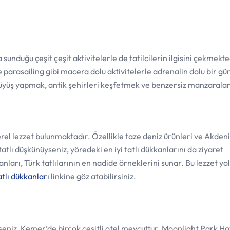
sunduğu çeşit çeşit aktivitelerle de tatilcilerin ilgisini çekmekte
e parasailing gibi macera dolu aktivitelerle adrenalin dolu bir gü
rüyüş yapmak, antik şehirleri keşfetmek ve benzersiz manzaralar
rel lezzet bulunmaktadır. Özellikle taze deniz ürünleri ve Akden
atlı düşkünüyseniz, yöredeki en iyi tatlı dükkanlarını da ziyaret
kkanları, Türk tatlılarının en nadide örneklerini sunar. Bu lezzet y
tatlı dükkanları
linkine göz atabilirsiniz.
seniz, Kemer’de birçok çeşitli otel mevcuttur. Moonlight Park Ho