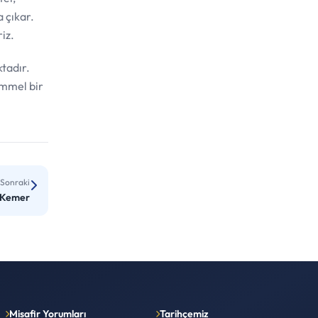
 çıkar.
riz.
ktadır.
emmel bir
Sonraki
 Kemer
Misafir Yorumları
Tarihçemiz