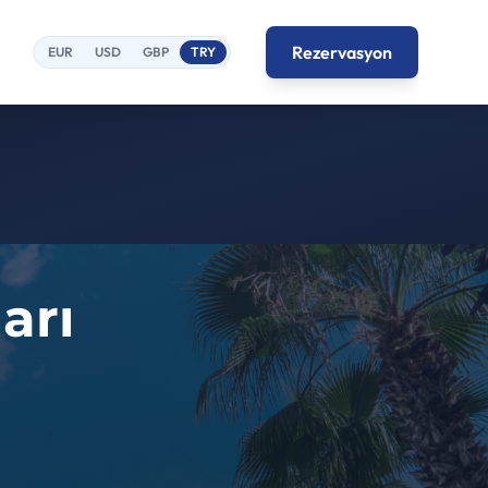
Rezervasyon
EUR
USD
GBP
TRY
arı