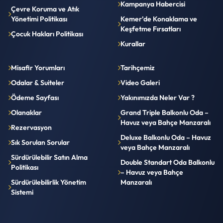
Kampanya Habercisi
Çevre Koruma ve Atık
Yönetimi Politikası
Kemer’de Konaklama ve
Keşfetme Fırsatları
Çocuk Hakları Politikası
Kurallar
Misafir Yorumları
Tarihçemiz
Odalar & Suiteler
Video Galeri
Ödeme Sayfası
Yakınımızda Neler Var ?
Olanaklar
Grand Triple Balkonlu Oda –
Havuz veya Bahçe Manzaralı
Rezervasyon
Deluxe Balkonlu Oda – Havuz
Sık Sorulan Sorular
veya Bahçe Manzaralı
Sürdürülebilir Satın Alma
Double Standart Oda Balkonlu
Politikası
– Havuz veya Bahçe
Sürdürülebilirlik Yönetim
Manzaralı
Sistemi