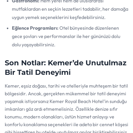
Gastronomi:
Hem yerel hem de uluslararası
mutfaklardan en seçkin lezzetleri tadabilir, her damağa
uygun yemek seçeneklerini keşfedebilirsiniz.
Eğlence Programları:
Otel bünyesinde düzenlenen
gece şovları ve performanslar ile her gününüzü dolu
dolu yaşayabilirsiniz.
Son Notlar: Kemer’de Unutulmaz
Bir Tatil Deneyimi
Kemer, eşsiz doğası, tarihi ve otelleriyle muhteşem bir tatil
bölgesidir. Ancak, gerçekten mükemmel bir tatil deneyimi
yaşamak istiyorsanız Kemer Royal Beach Hotel’in sunduğu
imkanları göz ardı etmemelisiniz. Özellikle denize sıfır
konumu, modern olanakları, üstün hizmet anlayışı ve
konforlu konaklama seçenekleri ile adeta bir cennet köşesi
gibi hissettiren bu otelde unutulmaz anılar biriktirebilirsiniz.